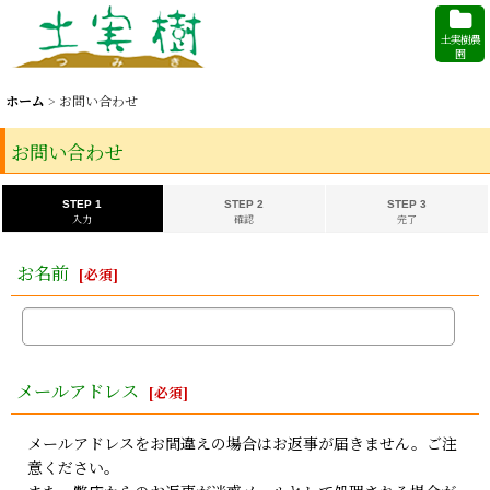
土実樹農
園
ホーム
>
お問い合わせ
お問い合わせ
STEP 1
STEP 2
STEP 3
入力
確認
完了
お名前
[
必須
]
メールアドレス
[
必須
]
メールアドレスをお間違えの場合はお返事が届きません。ご注
意ください。