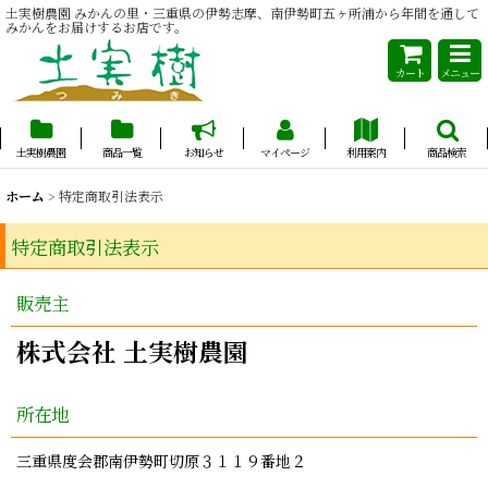
土実樹農園 みかんの里・三重県の伊勢志摩、南伊勢町五ヶ所浦から年間を通して
みかんをお届けするお店です。
カート
メニュー
土実樹農園
商品一覧
お知らせ
マイページ
利用案内
商品検索
ホーム
>
特定商取引法表示
特定商取引法表示
販売主
株式会社 土実樹農園
所在地
三重県度会郡南伊勢町切原３１１９番地２