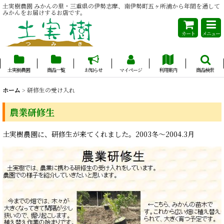
土実樹農園 みかんの里・三重県の伊勢志摩、南伊勢町五ヶ所浦から年間を通して
みかんをお届けするお店です。
カート
メニュー
土実樹農園
商品一覧
お知らせ
マイページ
利用案内
商品検索
ホーム
>
研修生の受け入れ
農業研修生
土実樹農園に、研修生が来てくれました。2003冬～2004.3月