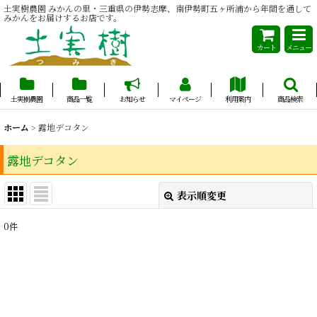
土実樹農園 みかんの里・三重県の伊勢志摩、南伊勢町五ヶ所浦から年間を通して
みかんをお届けするお店です。
カート
メニュー
土実樹農園
商品一覧
お知らせ
マイページ
利用案内
商品検索
ホーム
>
露地デコタン
露地デコタン
表示順変更
閉じる
0
件
表示数
:
並び順
:
絞り込む