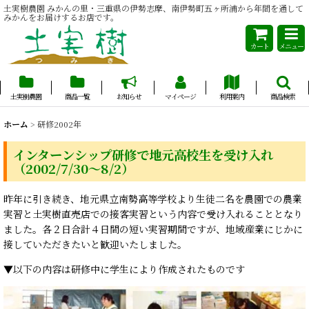
土実樹農園 みかんの里・三重県の伊勢志摩、南伊勢町五ヶ所浦から年間を通して
みかんをお届けするお店です。
カート
メニュー
土実樹農園
商品一覧
お知らせ
マイページ
利用案内
商品検索
ホーム
>
研修2002年
インターンシップ研修で地元高校生を受け入れ
（2002/7/30～8/2）
昨年に引き続き、地元県立南勢高等学校より生徒二名を農園での農業
実習と土実樹直売店での接客実習という内容で受け入れることとなり
ました。各２日合計４日間の短い実習期間ですが、地域産業にじかに
接していただきたいと歓迎いたしました。
▼以下の内容は研修中に学生により作成されたものです