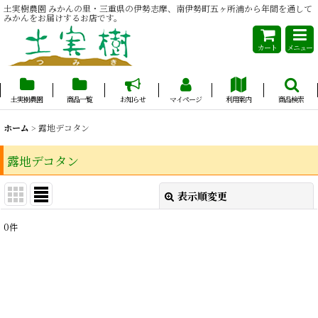
土実樹農園 みかんの里・三重県の伊勢志摩、南伊勢町五ヶ所浦から年間を通して
みかんをお届けするお店です。
カート
メニュー
土実樹農園
商品一覧
お知らせ
マイページ
利用案内
商品検索
ホーム
>
露地デコタン
露地デコタン
表示順変更
閉じる
0
件
表示数
:
並び順
:
絞り込む