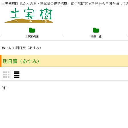
土実樹農園 みかんの里・三重県の伊勢志摩、南伊勢町五ヶ所浦から年間を通して
土実樹農園
商品一覧
ホーム
>
明日蜜（あすみ）
明日蜜（あすみ）
0
件
表示数
:
並び順
: