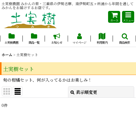
土実樹農園 みかんの里・三重県の伊勢志摩、南伊勢町五ヶ所浦から年間を通して
みかんをお届けするお店です。
カート
メニュー
土実樹農園
商品一覧
お知らせ
マイページ
利用案内
商品検索
ホーム
>
土実樹セット
土実樹セット
旬の柑橘セット、何が入ってるかはお楽しみ！
表示順変更
閉じる
0
件
表示数
:
並び順
: