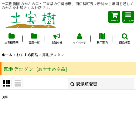
土実樹農園 みかんの里・三重県の伊勢志摩、南伊勢町五ヶ所浦から年間を通して
みかんをお届けするお店です。
カート
メニュー
土実樹農園
商品一覧
お知らせ
マイページ
利用案内
商品検索
ホーム
>
おすすめ商品
>
露地デコタン
露地デコタン
[
おすすめ商品
]
表示順変更
閉じる
0
件
表示数
:
並び順
:
絞り込む