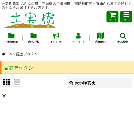
土実樹農園 みかんの里・三重県の伊勢志摩、南伊勢町五ヶ所浦から年間を通して
みかんをお届けするお店です。
カート
メニュー
土実樹農園
商品一覧
お知らせ
マイページ
利用案内
商品検索
ホーム
>
温室デコタン
温室デコタン
表示順変更
閉じる
0
件
表示数
:
並び順
:
絞り込む