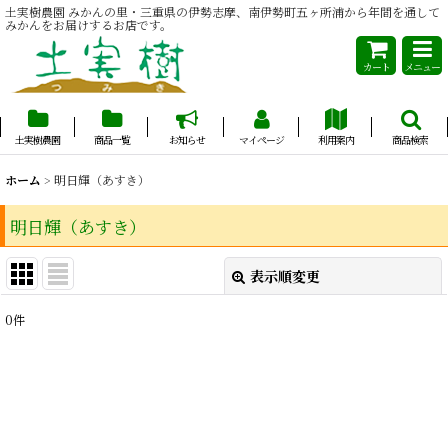
土実樹農園 みかんの里・三重県の伊勢志摩、南伊勢町五ヶ所浦から年間を通して
みかんをお届けするお店です。
カート
メニュー
土実樹農園
商品一覧
お知らせ
マイページ
利用案内
商品検索
ホーム
>
明日輝（あすき）
明日輝（あすき）
表示順変更
閉じる
0
件
表示数
:
並び順
:
絞り込む