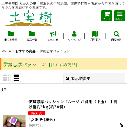
土実樹農園 みかんの里・三重県の伊勢志摩、南伊勢町五ヶ所浦から年間を通して
みかんをお届けするお店です。
カート
メニュー
土実樹農園
商品一覧
お知らせ
マイページ
利用案内
商品検索
ホーム
>
おすすめ商品
>
伊勢志摩パッション
伊勢志摩パッション
[
おすすめ商品
]
表示順変更
閉じる
1
件
表示数
:
伊勢志摩パッションフルーツ お得用（中玉） 手提
げ箱約2kg(約26個)
並び順
:
4,300
円
(税込)
在庫なし
絞り込む